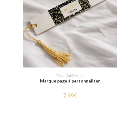
SELECT OPTIONS
Mug et Sublimation
Marque page à personnaliser
7.99
€