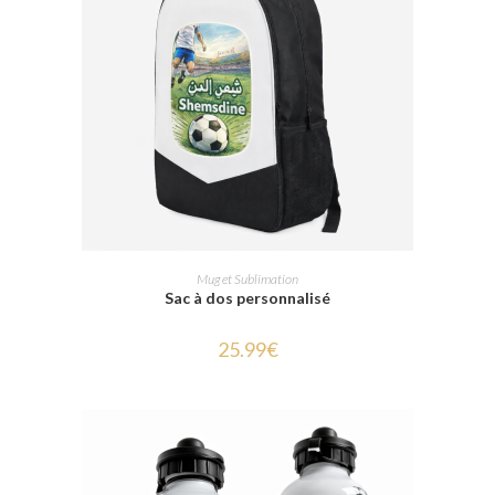
SELECT OPTIONS
Mug et Sublimation
Sac à dos personnalisé
25.99
€