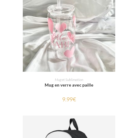
SELECT OPTIONS
Mug et Sublimation
Mug en verre avec paille
9.99
€